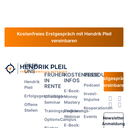
Das Ergebnis: Du weißt genau, was du wann tun
musst, um deine Ziele zu erreichen und
wirst komplett unabhängig von Banken und Beratern.
Kostenfreies Erstgespräch mit Hendrik Pleil
vereinbaren
ÜBER
UNS
FRÜHER
KOSTENFREIE
RESSOURCEN
Erstgespräc
IN
INFOS
Hendrik
vereinbaren
Podcast
RENTE
Pleil
E-Book:
Invest-
Erfolgsgeschichten
Einsteiger-
Money
Impulse
Seminar
Mastery
Offene
Kooperationen
Stellen
Trainingsprogramm
Einführungs-
Webinar
Events
Newsletter
OptionsCampus
Anmeldung
E-Book:
Bücher