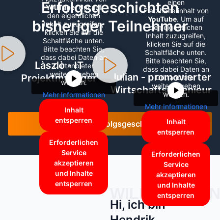
einen
Erfolgsgeschichten
YouTube
. Um auf
Platzhalterinhalt von
den eigentlichen
YouTube
. Um auf
bisheriger Teilnehmer
Inhalt zuzugreifen,
den eigentlichen
klicken Sie auf die
Inhalt zuzugreifen,
Schaltfläche unten.
klicken Sie auf die
Bitte beachten Sie,
Schaltfläche unten.
dass dabei Daten an
Bitte beachten Sie,
Làszlò - IT
Drittanbieter
dass dabei Daten an
weitergegeben
Julian - promovierter
Projektmanager
Drittanbieter
werden.
weitergegeben
Wirtschaftsingenieur
werden.
Mehr Informationen
Mehr Informationen
Inhalt
entsperren
Inhalt
Noch mehr Erfolgsgeschichten
entsperren
Erforderlichen
Service
Erforderlichen
akzeptieren
Service
und Inhalte
akzeptieren
entsperren
und Inhalte
WILLKOMME
entsperren
Hi, ich bin
Hendrik