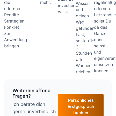
die
mehr.
regelmäßi
Wissen
investieren
erlernten
erlernen.
und
willst.
Rendite-
Letztendlic
deinen
Strategien
sollst Du
Weg
konkret
da das
gefunden
zur
Ganze
hast,
Anwendung
dann
sollten 1-
bringen.
selbst
3
und
Stunden
eigenveran
die
umsetzen
Wochen
können.
reichen.
Weiterhin offene
Fragen?
Persönliches
Ich berate dich
Erstgespräch
gerne unverbindlich
buchen