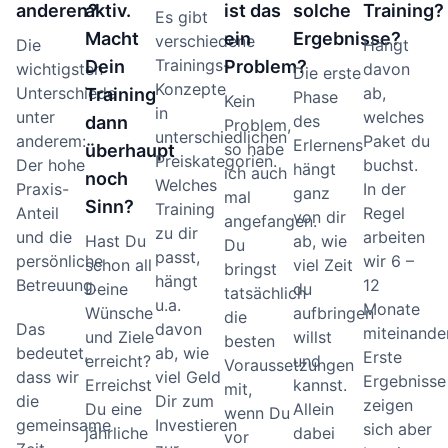
anderen?
aktiv.
ist das
solche
Training?
Es gibt
Macht
ein
Ergebnisse?
verschiedene
Die
Hängt
Trainings-
Dein
Problem?
wichtigsten
davon
Die erste
Konzepte
Unterschiede
ab,
Training
Phase
Kein
in
unter
welches
des
dann
Problem,
unterschiedlichen
anderem:
Paket du
Erlernens
so habe
überhaupt
Preiskategorien.
Der hohe
buchst.
hängt
ich auch
noch
Welches
Praxis-
In der
ganz
mal
Sinn?
Training
Anteil
Regel
von dir
angefangen.
zu dir
und die
arbeiten
Hast Du
ab, wie
Du
passt,
persönliche
wir 6 –
schon all
viel Zeit
bringst
hängt
Betreuung.
12
Deine
du
tatsächlich
u.a.
Monate
Wünsche
aufbringen
die
Das
davon
miteinander
und Ziele
willst
besten
bedeutet,
ab, wie
Erste
erreicht?
und
Voraussetzungen
dass wir
viel Geld
Ergebnisse
Erreichst
kannst.
mit,
die
Dir zum
zeigen
Du eine
Allein
wenn Du
gemeinsame
Investieren
sich aber
jährliche
dabei
vor