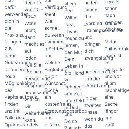
Zeit
zur
bereits
Rendite
helfen
allem
dafür
Verfügung
schon
von 20 –
schon
den
verwenden,
steht,
nach
50%?
die
Willen
dich in
wie
wenigen
Wenn
„verbindlichen“
hast,
die
schnell
Wochen.
nicht,
Trainingseinheiten
etwas
Praxis zu
du voran
dann
und
neues zu
bringen.
kommen
Meiner
macht es
bringen
lernen,
Z.B.
möchtest
Philosophi
auf
dich
den Mut
deine
und
nach ist
jeden
zwangsläufig
Dein
Geldströme
welche
es
Fall Sinn
–
Leben in
optimieren,
Begleitung
sinnvoller
in einem
nebenberuflich
die Hand
neue
du dir
und vor
persönlichen
– in die
zu
Möglichkeiten
wünschst.
allem
Gespräch
Umsetzung.
nehmen
des
Buche
nachhaltige
herauszufinden,
und Zeit
Kapitalaufbaus
ein
eine
In der
wie ich
und Geld
finden
kostenfreies
Sache
zweiten
Dir
in Dich
und im
Beratungsgespräch
länger
Phase,
weiterhelfen
und
Falle des
und
und
wenn du
kann.
Deine
Optionshandels
erfahre
dafür
das
Zukunft