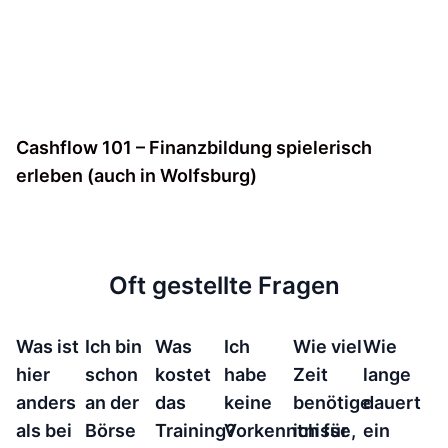
Cashflow 101 – Finanzbildung spielerisch
erleben (auch in Wolfsburg)
Oft gestellte Fragen
Was ist
Ich bin
Was
Ich
Wie viel
Wie
hier
schon
kostet
habe
Zeit
lange
anders
an der
das
keine
benötige
dauert
als bei
Börse
Training?
Vorkenntnisse,
ich für
ein