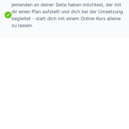
jemanden an deiner Seite haben möchtest, der mit
dir einen Plan aufstellt und dich bei der Umsetzung
begleitet - statt dich mit einem Online-Kurs alleine
zu lassen.
Lass dein Geld endlich richtig für
dich arbeiten.
Schluss mit dem ständigen Hoffen auf steigende Kurse
–
oder dem Zuschauen von der Seitenlinie ohne selbst
erfolgreich mitzuspielen.
Ich zeige dir, wie du Ertrag und Risiko steuern und
auch bei schwankenden Märkten Rendite erzielen
kannst.