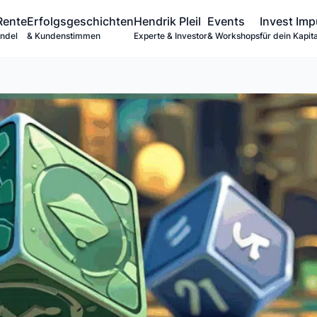
Rente
Erfolgsgeschichten
Hendrik Pleil
Events
Invest Imp
andel
& Kundenstimmen
Experte & Investor
& Workshops
für dein Kapita