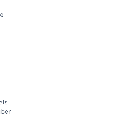
te
als
über