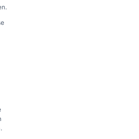
en.
se
e
n
.