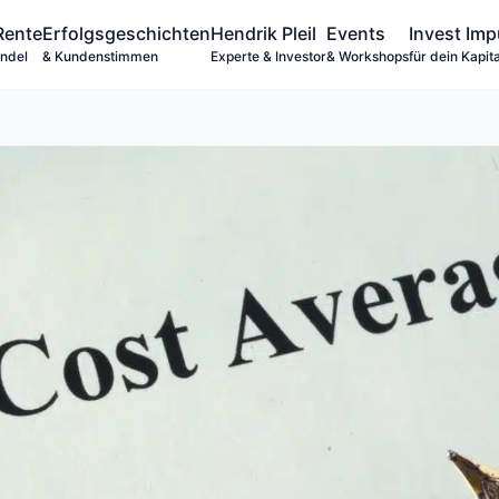
Rente
Erfolgsgeschichten
Hendrik Pleil
Events
Invest Imp
andel
& Kundenstimmen
Experte & Investor
& Workshops
für dein Kapita