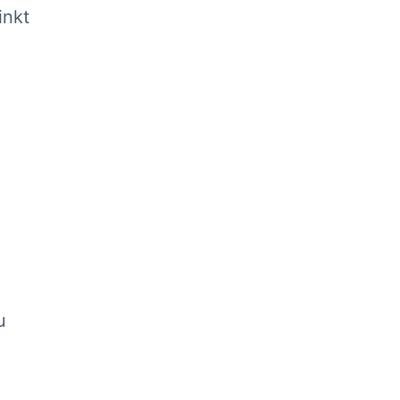
inkt
u