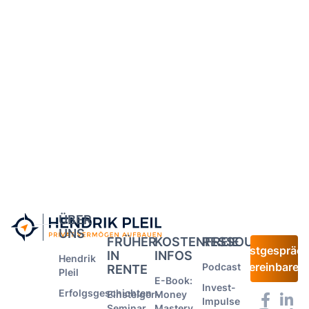
ÜBER
UNS
FRÜHER
KOSTENFREIE
RESSOURCEN
Erstgespräc
IN
INFOS
Hendrik
vereinbaren
Podcast
RENTE
Pleil
E-Book:
Invest-
Erfolgsgeschichten
Einsteiger-
Money
Impulse
Seminar
Mastery