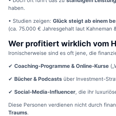
• Doch oft führt das zu
ständigem Leistun
haben.
• Studien zeigen:
Glück steigt ab einem b
(ca. 75.000 € Jahresgehalt laut Kahneman 
Wer profitiert wirklich vom 
Ironischerweise sind es oft jene, die finanzi
✔
Coaching-Programme & Online-Kurse
(„W
✔
Bücher & Podcasts
über Investment-Stra
✔
Social-Media-Influencer
, die ihr luxuri
Diese Personen verdienen nicht durch finan
Traums
.