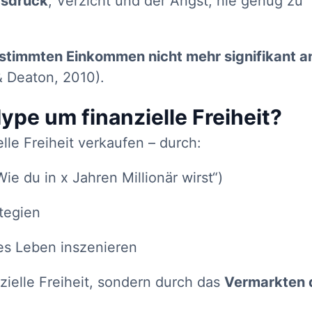
gsdruck
, Verzicht und der Angst, nie genug zu
estimmten Einkommen nicht mehr signifikant a
& Deaton, 2010).
Hype um finanzielle Freiheit?
elle Freiheit verkaufen – durch:
ie du in x Jahren Millionär wirst“)
tegien
öses Leben inszenieren
zielle Freiheit, sondern durch das
Vermarkten 