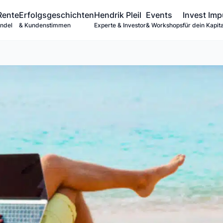
Rente
Erfolgsgeschichten
Hendrik Pleil
Events
Invest Imp
andel
& Kundenstimmen
Experte & Investor
& Workshops
für dein Kapita