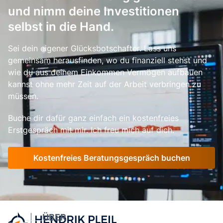
und nimm deine Investitionen
selbst in die Hand.
Sei dein eigener Glücksbotschafter. Lass uns
gemeinsam herausfinden, wo du finanziell stehst und
wie du aus deinem Einkommen Vermögen aufbauen
kannst ohne mehr Zeit auf der Arbeit verbringen zu
müssen.
Buche dir dafür ganz einfach ein kostenfreies
Erstgespräch mit mir. Ich freu mich auf dich.
Kostenfreies Beratungsgespräch buchen
ÜBER