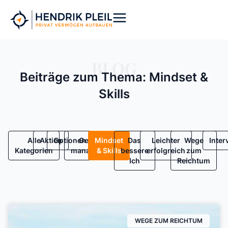
Zum
Inhalt
springen
BLOG
Beiträge zum Thema: Mindset &
Skills
Alle
Aktien
Optionen
Geld
Mindset
Das
Leichter
Wege
Inter
Kategorien
managen
& Skills
bessere
erfolgreich
zum
Ich
Reichtum
WEGE ZUM REICHTUM