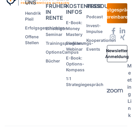
UNS
FRÜHER
KOSTENFREIE
RESSOURCEN
Erstgespräc
IN
INFOS
Hendrik
vereinbaren
Podcast
RENTE
Pleil
E-Book:
Invest-
Erfolgsgeschichten
Einsteiger-
Money
Impulse
Seminar
Mastery
Offene
Kooperationen
Stellen
Trainingsprogramm
Einführungs-
Webinar
Events
Newsletter
OptionsCampus
Anmeldung
E-Book:
Bücher
Options-
M
Kompass
e
1:1
et
Strategiegespräch
in
g
Li
n
k