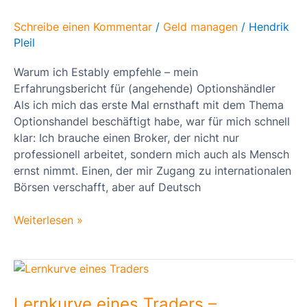
Erfahrungsbericht
für
Schreibe einen Kommentar
/
Geld managen
/
Hendrik
angehende
Pleil
Optionshändler
Warum ich Estably empfehle – mein
Erfahrungsbericht für (angehende) Optionshändler
Als ich mich das erste Mal ernsthaft mit dem Thema
Optionshandel beschäftigt habe, war für mich schnell
klar: Ich brauche einen Broker, der nicht nur
professionell arbeitet, sondern mich auch als Mensch
ernst nimmt. Einen, der mir Zugang zu internationalen
Börsen verschafft, aber auf Deutsch
Weiterlesen »
Lernkurve
eines
Traders
Lernkurve eines Traders –