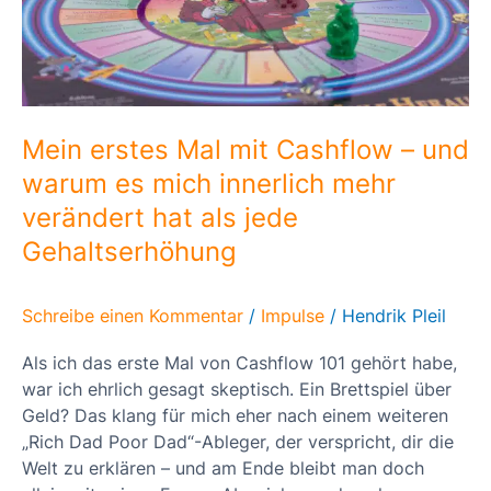
warum
es
mich
innerlich
mehr
verändert
Mein erstes Mal mit Cashflow – und
hat
warum es mich innerlich mehr
als
verändert hat als jede
jede
Gehaltserhöhung
Gehaltserhöhung
Schreibe einen Kommentar
/
Impulse
/
Hendrik Pleil
Als ich das erste Mal von Cashflow 101 gehört habe,
war ich ehrlich gesagt skeptisch. Ein Brettspiel über
Geld? Das klang für mich eher nach einem weiteren
„Rich Dad Poor Dad“-Ableger, der verspricht, dir die
Welt zu erklären – und am Ende bleibt man doch