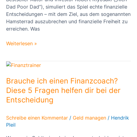
Dad Poor Dad“), simuliert das Spiel echte finanzielle
Entscheidungen – mit dem Ziel, aus dem sogenannten
Hamsterrad auszubrechen und finanzielle Freiheit zu
erreichen. Was
Weiterlesen »
Brauche
ich
einen
Brauche ich einen Finanzcoach?
Finanzcoach?
Diese 5 Fragen helfen dir bei der
Diese
Entscheidung
5
Fragen
helfen
Schreibe einen Kommentar
/
Geld managen
/
Hendrik
dir
Pleil
bei