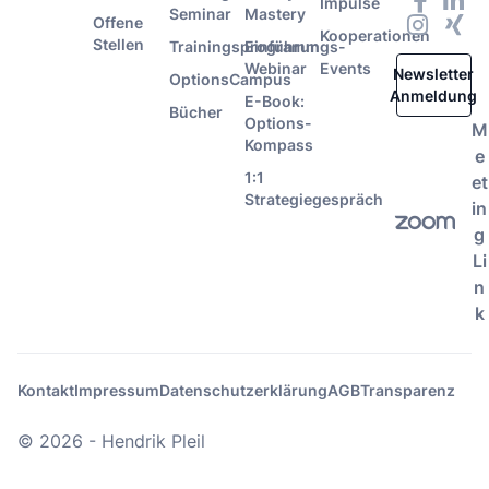
Impulse
Seminar
Mastery
Offene
Kooperationen
Stellen
Trainingsprogramm
Einführungs-
Webinar
Events
Newsletter
OptionsCampus
Anmeldung
E-Book:
Bücher
Options-
M
Kompass
e
1:1
et
Strategiegespräch
in
g
Li
n
k
Kontakt
Impressum
Datenschutzerklärung
AGB
Transparenz
© 2026 - Hendrik Pleil