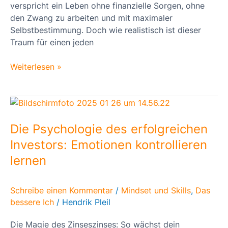
verspricht ein Leben ohne finanzielle Sorgen, ohne
den Zwang zu arbeiten und mit maximaler
Selbstbestimmung. Doch wie realistisch ist dieser
Traum für einen jeden
Weiterlesen »
Die
Psychologie
des
Die Psychologie des erfolgreichen
erfolgreichen
Investors: Emotionen kontrollieren
Investors:
lernen
Emotionen
kontrollieren
lernen
Schreibe einen Kommentar
/
Mindset und Skills
,
Das
bessere Ich
/
Hendrik Pleil
Die Magie des Zinseszinses: So wächst dein