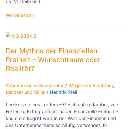
die Vorteile und
Weiterlesen »
Der
Mythos
der
Der Mythos der Finanziellen
Finanziellen
Freiheit – Wunschtraum oder
Freiheit
Realität?
–
Wunschtraum
oder
Schreibe einen Kommentar
/
Wege zum Reichtum
,
Realität?
Mindset und Skills
/
Hendrik Pleil
Lernkurve eines Traders – Geschichten darüber, wie
Fehler zu Erfolg geführt haben Finanzielle Freiheit –
kaum ein Begriff wird in der Welt der Finanzen und
des Unternehmertums so häufig verwendet. Er