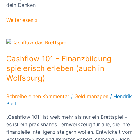
dein Denken
Weiterlesen »
Cashflow
101
–
Cashflow 101 – Finanzbildung
Finanzbildung
spielerisch erleben (auch in
spielerisch
Wolfsburg)
erleben
(auch
in
Schreibe einen Kommentar
/
Geld managen
/
Hendrik
Wolfsburg)
Pleil
„Cashflow 101“ ist weit mehr als nur ein Brettspiel –
es ist ein praxisnahes Lernwerkzeug für alle, die ihre
finanzielle Intelligenz steigern wollen. Entwickelt vom
Bestseller-Autor und Investor Robert Kiyosaki („Rich