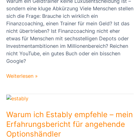
der
Warum ein Geldtrainer keine Luxusentscheidung ist –
Entscheidung
sondern eine kluge Abkürzung Viele Menschen stellen
sich die Frage: Brauche ich wirklich ein
Finanzcoaching, einen Trainer für mein Geld? Ist das
nicht übertrieben? Ist Finanzcoaching nicht eher
etwas für Menschen mit sechsstelligen Depots oder
Investmentambitionen im Millionenbereich? Reichen
nicht YouTube, ein gutes Buch oder ein bisschen
Google?
Weiterlesen »
Warum
ich
Estably
Warum ich Estably empfehle – mein
empfehle
Erfahrungsbericht für angehende
–
Optionshändler
mein